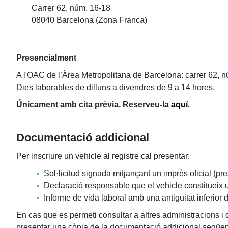
Carrer 62, núm. 16-18
08040 Barcelona (Zona Franca)
Presencialment
A l'OAC de l’Àrea Metropolitana de Barcelona: carrer 62, 
Dies laborables de dilluns a divendres de 9 a 14 hores.
Únicament amb cita prèvia. Reserveu-la
aquí
.
Documentació addicional
Per inscriure un vehicle al registre cal presentar:
•
Sol·licitud signada mitjançant un imprès oficial (pr
•
Declaració responsable que el vehicle constitueix un 
•
Informe de vida laboral amb una antiguitat inferior d
En cas que es permeti consultar a altres administracions i q
presentar una còpia de la documentació addicional següen