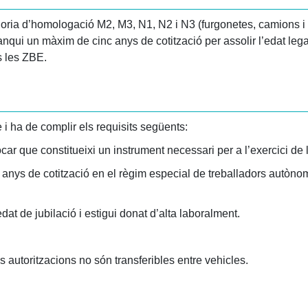
egoria d’homologació M2, M3, N1, N2 i N3 (furgonetes, camions 
manqui un màxim de cinc anys de cotització per assolir l’edat legal 
s les ZBE.
le i ha de complir els requisits següents:
car que constitueixi un instrument necessari per a l’exercici de l
c anys de cotització en el règim especial de treballadors autòno
dat de jubilació i estigui donat d’alta laboralment.
s autoritzacions no són transferibles entre vehicles.