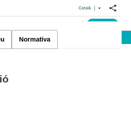
Català
|
eqüents
Orientació mobilitat
Contacte
Accés usuaris
eu
Normativa
ió