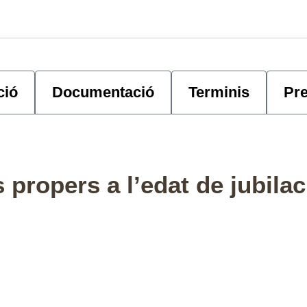
Registre
Normativa
Preguntes fr
ció
Documentació
Terminis
Pr
 propers a l’edat de jubilac