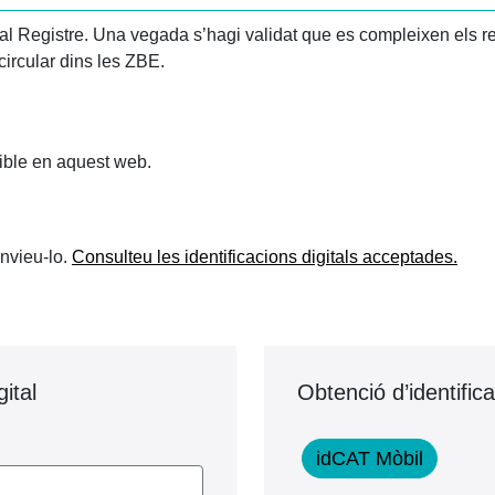
s al Registre. Una vegada s’hagi validat que es compleixen els requ
circular dins les ZBE.
nible en aquest web.
envieu-lo.
Consulteu les identificacions digitals acceptades.
gital
Obtenció d’identifica
idCAT Mòbil