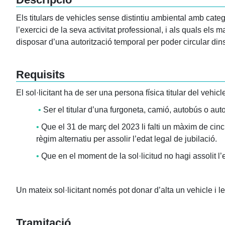
Els titulars de vehicles sense distintiu ambiental amb cat
l’exercici de la seva activitat professional, i als quals els 
disposar d’una autorització temporal per poder circular din
Requisits
El sol·licitant ha de ser una persona física titular del vehic
•
Ser el titular d’una furgoneta, camió, autobús o auto
•
Que el 31 de març del 2023 li falti un màxim de cin
règim alternatiu per assolir l’edat legal de jubilació.
•
Que en el moment de la sol·licitud no hagi assolit l’e
Un mateix sol·licitant només pot donar d’alta un vehicle i le
Tramitació